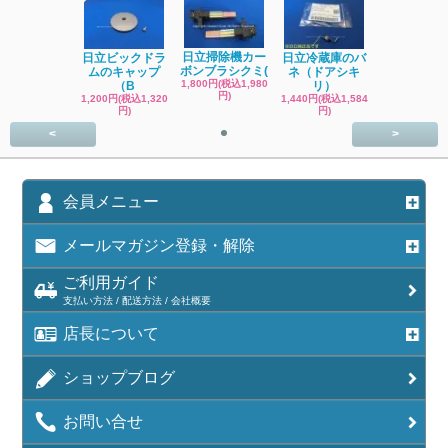
日立掃除機カー
日立ビックドラ
日立冷蔵庫のバ
ボンブラシクミ(
ムのキャップ
ネ（ドアシキ
1,800円(税込1,980
（B
リ）
円)
1,200円(税込1,320
1,440円(税込1,584
円)
円)
<
>
会員メニュー
メールマガジン登録・解除
ご利用ガイド
支払い方法 / 配送方法 / 会社概要
店長について
ショップブログ
お問い合せ