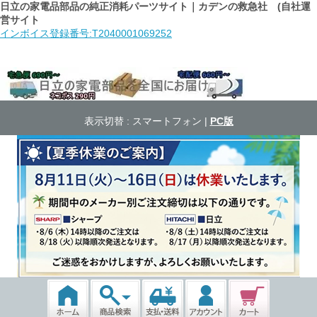
日立の家電品部品の純正消耗パーツサイト｜カデンの救急社 (自社運
営サイト
インボイス登録番号:T2040001069252
表示切替 :
スマートフォン
|
PC版