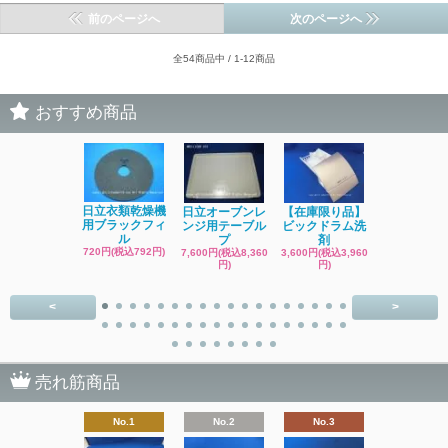
前のページへ
次のページへ
全54商品中 / 1-12商品
おすすめ商品
日立洗濯機
日立衣類乾燥機
日立オーブンレ
【在庫限り品】
品 糸くず
用ブラックフィ
ンジ用テーブル
ビックドラム洗
ク
ル
プ
剤
4,400円(税込4
720円(税込792円)
7,600円(税込8,360
3,600円(税込3,960
円)
円)
円)
<
>
売れ筋商品
No.1
No.2
No.3