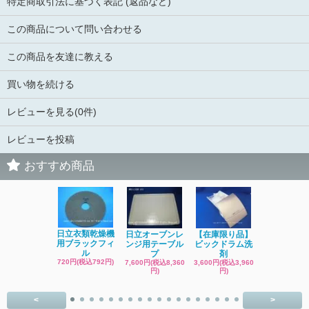
特定商取引法に基づく表記 (返品など)
この商品について問い合わせる
この商品を友達に教える
買い物を続ける
レビューを見る(0件)
レビューを投稿
おすすめ商品
日立洗濯機
日立衣類乾燥機
日立オーブンレ
【在庫限り品】
品 糸くず
用ブラックフィ
ンジ用テーブル
ビックドラム洗
ク
ル
プ
剤
4,400円(税込4
720円(税込792円)
7,600円(税込8,360
3,600円(税込3,960
円)
円)
円)
<
>