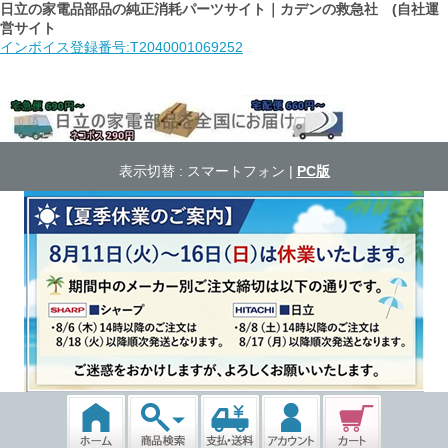
日立の家電品部品の純正消耗パーツサイト｜カデンの救急社 (自社運
営サイト
インボイス登録番号:T2040001069252
表示切替 :
スマートフォン
|
PC版