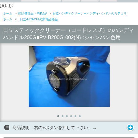
})(); });
ホーム
>
掃除機部品・消耗品/
>
日立ハンディクリーナーハンディハンドルのカテゴリ
ホーム
>
日立-HITACHIの家電品部品
日立スティッククリーナー（コードレス式）のハンディ
ハンドル200G■PV-B200G-002(N) :シャンパン色用
商品説明 右の+ボタンを押して下さい。→