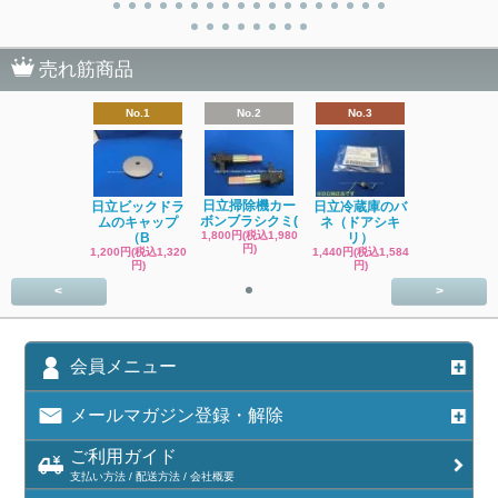
売れ筋商品
No.1
No.2
No.3
日立掃除機カー
日立ビックドラ
日立冷蔵庫のバ
ボンブラシクミ(
ムのキャップ
ネ（ドアシキ
1,800円(税込1,980
（B
リ）
円)
1,200円(税込1,320
1,440円(税込1,584
円)
円)
<
>
会員メニュー
メールマガジン登録・解除
ご利用ガイド
支払い方法 / 配送方法 / 会社概要