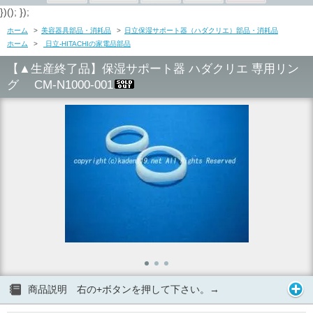
})(); });
ホーム
>
美容器具部品・消耗品
>
日立保湿サポート器（ハダクリエ）部品・消耗品
ホーム
>
日立-HITACHIの家電品部品
【▲生産終了品】保湿サポート器 ハダクリエ 専用リン
グ CM-N1000-001
商品説明 右の+ボタンを押して下さい。→