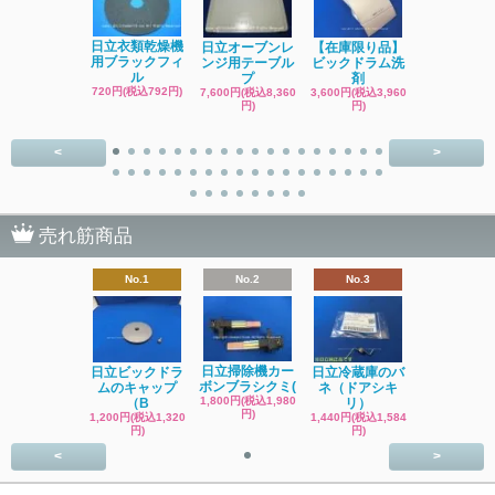
日立洗濯機
日立衣類乾燥機
日立オーブンレ
【在庫限り品】
品 糸くず
用ブラックフィ
ンジ用テーブル
ビックドラム洗
ク
ル
プ
剤
4,400円(税込4
720円(税込792円)
7,600円(税込8,360
3,600円(税込3,960
円)
円)
円)
<
>
売れ筋商品
No.1
No.2
No.3
日立掃除機カー
日立ビックドラ
日立冷蔵庫のバ
ボンブラシクミ(
ムのキャップ
ネ（ドアシキ
1,800円(税込1,980
（B
リ）
円)
1,200円(税込1,320
1,440円(税込1,584
円)
円)
<
>