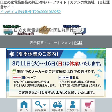
日立の家電品部品の純正消耗パーツサイト｜カデンの救急社 (自社運
営サイト
インボイス登録番号:T2040001069252
表示切替 :
スマートフォン
|
PC版