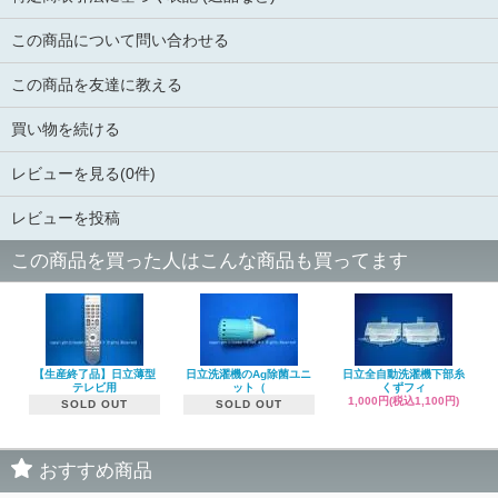
この商品について問い合わせる
この商品を友達に教える
買い物を続ける
レビューを見る(0件)
レビューを投稿
この商品を買った人はこんな商品も買ってます
【生産終了品】日立薄型
日立洗濯機のAg除菌ユニ
日立全自動洗濯機下部糸
テレビ用
ット（
くずフィ
1,000円(税込1,100円)
SOLD OUT
SOLD OUT
おすすめ商品