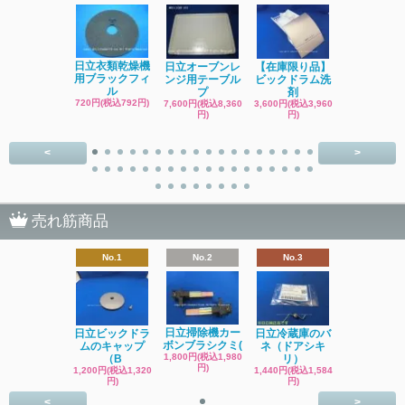
日立洗濯機
日立衣類乾燥機
日立オーブンレ
【在庫限り品】
品 糸くず
用ブラックフィ
ンジ用テーブル
ビックドラム洗
ク
ル
プ
剤
4,400円(税込4
720円(税込792円)
7,600円(税込8,360
3,600円(税込3,960
円)
円)
円)
<
>
売れ筋商品
No.1
No.2
No.3
日立掃除機カー
日立ビックドラ
日立冷蔵庫のバ
ボンブラシクミ(
ムのキャップ
ネ（ドアシキ
1,800円(税込1,980
（B
リ）
円)
1,200円(税込1,320
1,440円(税込1,584
円)
円)
<
>