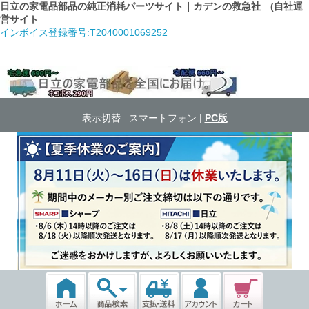
日立の家電品部品の純正消耗パーツサイト｜カデンの救急社 (自社運
営サイト
インボイス登録番号:T2040001069252
表示切替 :
スマートフォン
|
PC版