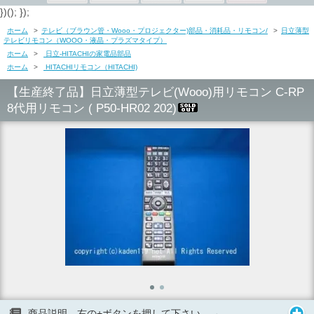
})(); });
ホーム
>
テレビ（ブラウン管・Wooo・プロジェクター)部品・消耗品・リモコン/
>
日立薄型
テレビリモコン（WOOO・液晶・プラズマタイプ）
ホーム
>
日立-HITACHIの家電品部品
ホーム
>
HITACHIリモコン（HITACHI)
【生産終了品】日立薄型テレビ(Wooo)用リモコン C-RP
8代用リモコン ( P50-HR02 202)
商品説明 右の+ボタンを押して下さい。→