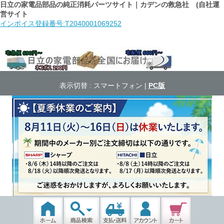
日立の家電品部品の純正消耗パーツサイト｜カデンの救急社 (自社運
営サイト
インボイス登録番号:T2040001069252
表示切替 :
スマートフォン
|
PC版